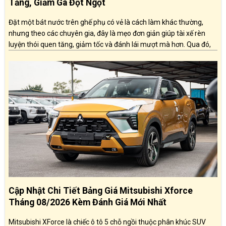
Tăng, Giảm Ga Đột Ngột
Đặt một bát nước trên ghế phụ có vẻ là cách làm khác thường,
nhưng theo các chuyên gia, đây là mẹo đơn giản giúp tài xế rèn
luyện thói quen tăng, giảm tốc và đánh lái mượt mà hơn. Qua đó,
người lái có thể góp phần tiết kiệm nhiên liệu và nâng cao mức độ
an toàn khi vận hành xe.
Cập Nhật Chi Tiết Bảng Giá Mitsubishi Xforce
Tháng 08/2026 Kèm Đánh Giá Mới Nhất
Mitsubishi XForce là chiếc ô tô 5 chỗ ngồi thuộc phân khúc SUV