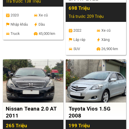
Trả trước: 138 Triệu
698 Triệu
2020
Xe cũ
Trả trước: 209 Triệu
Nhập khẩu
Dầu
2022
Xe cũ
Truck
45,000 km
Lắp ráp
Xăng
SUV
26,900 km
Nissan Teana 2.0 AT
Toyota Vios 1.5G
2011
2008
265 Triệu
199 Triệu