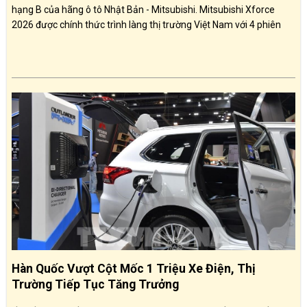
hạng B của hãng ô tô Nhật Bản - Mitsubishi. Mitsubishi Xforce
2026 được chính thức trình làng thị trường Việt Nam với 4 phiên
bản, bao gồm Xforce GLX, Xforce Exceed, Xforce Premium và bản
cao cấp nhất Xforce Utimate với giá bán từ 599 triệu đồng. Xforce
sẽ ạnh tranh với các đối thủ như Hyundai Creta, Kia Seltos, Honda
HR-V...
Hàn Quốc Vượt Cột Mốc 1 Triệu Xe Điện, Thị
Trường Tiếp Tục Tăng Trưởng