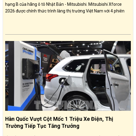
hạng B của hãng ô tô Nhật Bản - Mitsubishi. Mitsubishi Xforce
2026 được chính thức trình làng thị trường Việt Nam với 4 phiên
bản, bao gồm Xforce GLX, Xforce Exceed, Xforce Premium và bản
cao cấp nhất Xforce Utimate với giá bán từ 599 triệu đồng. Xforce
sẽ ạnh tranh với các đối thủ như Hyundai Creta, Kia Seltos, Honda
HR-V...
Hàn Quốc Vượt Cột Mốc 1 Triệu Xe Điện, Thị
Trường Tiếp Tục Tăng Trưởng