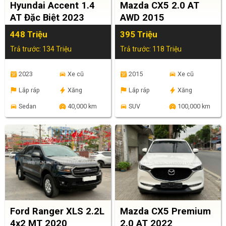
Hyundai Accent 1.4
Mazda CX5 2.0 AT
AT Đặc Biệt 2023
AWD 2015
448 Triệu
395 Triệu
Trả trước: 134 Triệu
Trả trước: 118 Triệu
2023
Xe cũ
2015
Xe cũ
Lắp ráp
Xăng
Lắp ráp
Xăng
Sedan
40,000 km
SUV
100,000 km
Ford Ranger XLS 2.2L
Mazda CX5 Premium
4x2 MT 2020
2.0 AT 2022