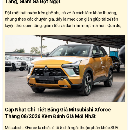
Tăng, Giảm Ga Đột Ngột
Đặt một bát nước trên ghế phụ có vẻ là cách làm khác thường,
nhưng theo các chuyên gia, đây là mẹo đơn giản giúp tài xế rèn
luyện thói quen tăng, giảm tốc và đánh lái mượt mà hơn. Qua đó,
người lái có thể góp phần tiết kiệm nhiên liệu và nâng cao mức độ
an toàn khi vận hành xe.
Cập Nhật Chi Tiết Bảng Giá Mitsubishi Xforce
Tháng 08/2026 Kèm Đánh Giá Mới Nhất
Mitsubishi XForce là chiếc ô tô 5 chỗ ngồi thuộc phân khúc SUV