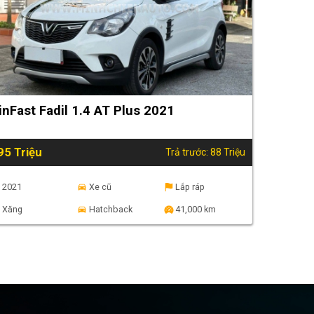
inFast Fadil 1.4 AT Plus 2021
95 Triệu
Trả trước: 88 Triệu
2021
Xe cũ
Lắp ráp
Xăng
Hatchback
41,000 km