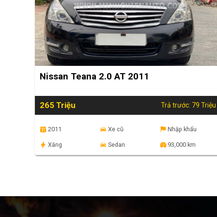
Nissan Teana 2.0 AT 2011
265 Triệu
Trả trước: 79 Triệu
2011
Xe cũ
Nhập khẩu
Xăng
Sedan
93,000 km