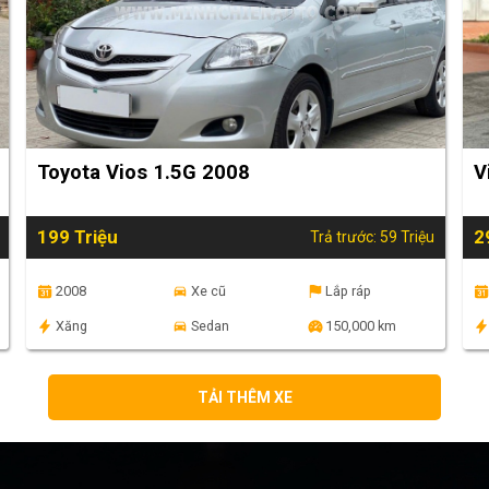
Toyota Vios 1.5G 2008
V
199 Triệu
2
Trả trước: 59 Triệu
2008
Xe cũ
Lắp ráp
Xăng
Sedan
150,000 km
TẢI THÊM XE