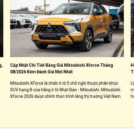
g,
Cập Nhật Chi Tiết Bảng Giá Mitsubishi Xforce Tháng
H
08/2026 Kèm Đánh Giá Mới Nhất
T
Mitsubishi XForce là chiếc ô tô 5 chỗ ngồi thuộc phân khúc
L
SUV hạng B của hãng ô tô Nhật Bản - Mitsubishi. Mitsubishi
m
Xforce 2026 được chính thức trình làng thị trường Việt Nam
h
với 4 phiên bản, bao gồm Xforce GLX, Xforce Exceed, Xforce
c
Premium và bản cao cấp nhất Xforce Utimate với giá bán từ
599 triệu đồng. Xforce sẽ ạnh tranh với các đối thủ như
Hyundai Creta, Kia Seltos, Honda HR-V...