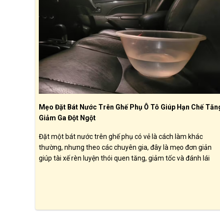
Mẹo Đặt Bát Nước Trên Ghế Phụ Ô Tô Giúp Hạn Chế Tăn
Giảm Ga Đột Ngột
Đặt một bát nước trên ghế phụ có vẻ là cách làm khác
thường, nhưng theo các chuyên gia, đây là mẹo đơn giản
giúp tài xế rèn luyện thói quen tăng, giảm tốc và đánh lái
mượt mà hơn. Qua đó, người lái có thể góp phần tiết kiệm
nhiên liệu và nâng cao mức độ an toàn khi vận hành xe.