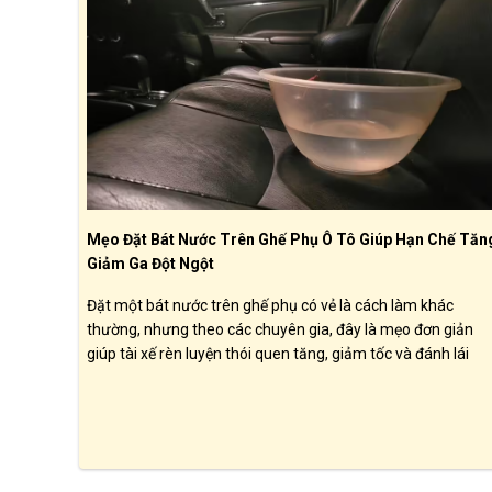
Mẹo Đặt Bát Nước Trên Ghế Phụ Ô Tô Giúp Hạn Chế Tăn
Giảm Ga Đột Ngột
Đặt một bát nước trên ghế phụ có vẻ là cách làm khác
thường, nhưng theo các chuyên gia, đây là mẹo đơn giản
giúp tài xế rèn luyện thói quen tăng, giảm tốc và đánh lái
mượt mà hơn. Qua đó, người lái có thể góp phần tiết kiệm
nhiên liệu và nâng cao mức độ an toàn khi vận hành xe.