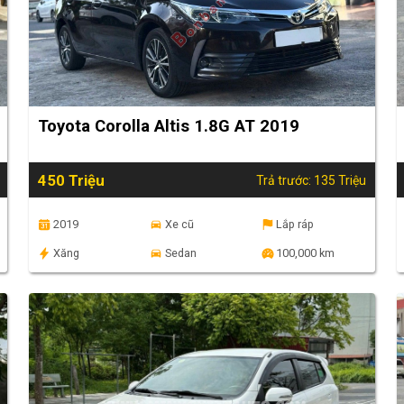
Toyota Corolla Altis 1.8G AT 2019
450 Triệu
Trả trước: 135 Triệu
2019
Xe cũ
Lắp ráp
Xăng
Sedan
100,000 km