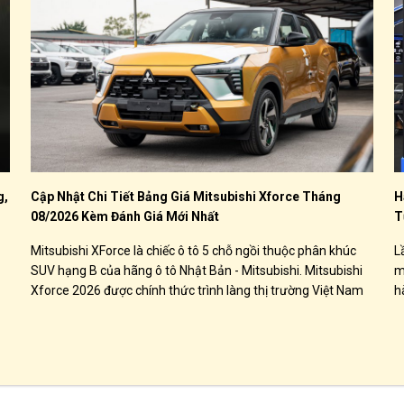
g,
Cập Nhật Chi Tiết Bảng Giá Mitsubishi Xforce Tháng
H
08/2026 Kèm Đánh Giá Mới Nhất
T
Mitsubishi XForce là chiếc ô tô 5 chỗ ngồi thuộc phân khúc
L
SUV hạng B của hãng ô tô Nhật Bản - Mitsubishi. Mitsubishi
m
Xforce 2026 được chính thức trình làng thị trường Việt Nam
h
với 4 phiên bản, bao gồm Xforce GLX, Xforce Exceed, Xforce
c
Premium và bản cao cấp nhất Xforce Utimate với giá bán từ
599 triệu đồng. Xforce sẽ ạnh tranh với các đối thủ như
Hyundai Creta, Kia Seltos, Honda HR-V...