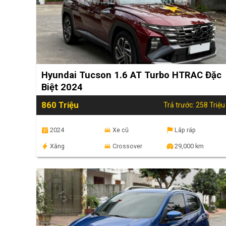
Hyundai Tucson 1.6 AT Turbo HTRAC Đặc
Biệt 2024
860 Triệu
Trả trước: 258 Triệu
2024
Xe cũ
Lắp ráp
Xăng
Crossover
29,000 km