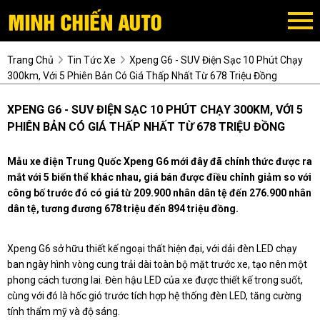
Trang Chủ
Tin Tức Xe
Xpeng G6 - SUV Điện Sạc 10 Phút Chạy
300km, Với 5 Phiên Bản Có Giá Thấp Nhất Từ 678 Triệu Đồng
XPENG G6 - SUV ĐIỆN SẠC 10 PHÚT CHẠY 300KM, VỚI 5
PHIÊN BẢN CÓ GIÁ THẤP NHẤT TỪ 678 TRIỆU ĐỒNG
Mẫu xe điện Trung Quốc Xpeng G6 mới đây đã chính thức được ra
mắt với 5 biến thể khác nhau, giá bán được điều chỉnh giảm so với
công bố trước đó có giá từ 209.900 nhân dân tệ đến 276.900 nhân
dân tệ, tương đương 678 triệu đến 894 triệu đồng.
Xpeng G6 sở hữu thiết kế ngoại thất hiện đại, với dải đèn LED chạy
ban ngày hình vòng cung trải dài toàn bộ mặt trước xe, tạo nên một
phong cách tương lai. Đèn hậu LED của xe được thiết kế trong suốt,
cùng với đó là hốc gió trước tích hợp hệ thống đèn LED, tăng cường
tính thẩm mỹ và độ sáng.