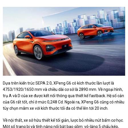
Dựa trên kiến trúc SEPA 2.0, XPeng G6 có kích thước lần lượt là
4753/1920/1650 mm và chiều dài cơ sở là 2890 mm. Về ngoại hình,
trụ A và D của xe được kết nối thông qua thiết kế fastback. Hệ số cản
của G6 rất tốt, chỉ ở mức 0,248 Cd. Ngoài ra, XPeng G6 cũng có nhiều
tùy chọn mâm xe với kích thước tối đa có thể lên tới 20 inch.
Về nội thất, xe sở hữu thiết kế tối giản, lược bỏ nhiều nút bấm cơ học.
Một số trang bị và tính năng nổi bật bao gồm: vô-lăng 5 chấu kép,