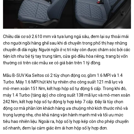
Chiều dài cơ sở 2.610 mm và tựa lưng ngả sâu, đem lại sự thoải mái
cho người ngồi hàng ghế sau khi di chuyển trong phố thị hay những
chuyến đi dài ngày. Người ngồi ở vị trí này còn được chăm sóc bởi các
tiện ích như bệ tỳ tay trung tâm, cửa gió điều hòa riêng, trang bị vốn
thường có trên các mẫu xe có giá bán trên 1 tỷ đồng.
Mẫu B-SUV Kia Seltos có 2 tùy chọn động cơ, gồm 1.6 MPI và 1.4
Turbo. Máy 1.6 MPI hút khí tự nhiên cho công suất 121 mã lực và
mô-men xoắn 151 Nm, kết hợp hộp số tự động 6 cấp. Trong khi đó,
máy 1.4 Turbo (tăng áp) cho công suất 138 mã lực và mô-men xoắn
242 Nm, kết hợp hộp số tự động ly hợp kép 7 cấp. Đây là tùy chọn
động cơ mà phần lớn khách hàng ưa chuộng nhờ kích thước nhỏ và
trọng lượng nhẹ, cho khả năng vận hành mạnh mẽ và tối ưu mức
tiêu hao nhiên liệu. Ngoài ra, hộp số ly hợp kép còn cho phép chuyển
số nhanh, đem lại cảm giác êm ái hơn hộp số ly hợp đơn.