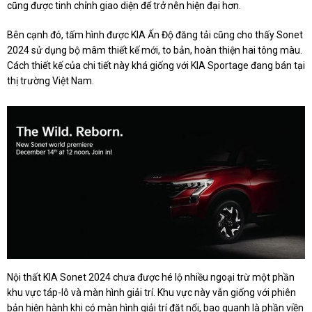
cũng được tinh chỉnh giao diện để trở nên hiện đại hơn.
Bên cạnh đó, tấm hình được KIA Ấn Độ đăng tải cũng cho thấy Sonet
2024 sử dụng bộ mâm thiết kế mới, to bản, hoàn thiện hai tông màu.
Cách thiết kế của chi tiết này khá giống với KIA Sportage đang bán tại
thị trường Việt Nam.
Nội thất KIA Sonet 2024 chưa được hé lộ nhiều ngoại trừ một phần
khu vực táp-lô và màn hình giải trí. Khu vực này vẫn giống với phiên
bản hiện hành khi có màn hình giải trí đặt nổi, bao quanh là phần viền