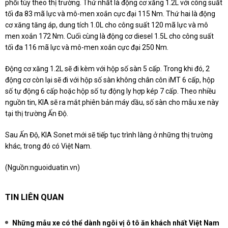
phối tùy theo thị trường. Thứ nhất là động cơ xăng 1.2L với công suất
tối đa 83 mã lực và mô-men xoắn cực đại 115 Nm. Thứ hai là động
cơ xăng tăng áp, dung tích 1.0L cho công suất 120 mã lực và mô
men xoắn 172 Nm. Cuối cùng là động cơ diesel 1.5L cho công suất
tối đa 116 mã lực và mô-men xoắn cực đại 250 Nm.
Động cơ xăng 1.2L sẽ đi kèm với hộp số sàn 5 cấp. Trong khi đó, 2
động cơ còn lại sẽ đi với hộp số sàn không chân côn iMT 6 cấp, hộp
số tự động 6 cấp hoặc hộp số tự động ly hợp kép 7 cấp. Theo nhiều
nguồn tin, KIA sẽ ra mắt phiên bản máy dầu, số sàn cho mẫu xe này
tại thị trường Ấn Độ.
Sau Ấn Độ, KIA Sonet mới sẽ tiếp tục trình làng ở những thị trường
khác, trong đó có Việt Nam.
(Nguồn:
nguoiduatin.vn
)
TIN LIÊN QUAN
Những mẫu xe có thể dành ngôi vị ô tô ăn khách nhất Việt Nam