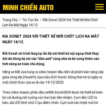
Trang Chủ
Tin Tức Xe
KIA Sonet 2024 Với Thiết Kế Mới Chốt
Lịch Ra Mắt Ngày 14/12
KIA SONET 2024 VỚI THIẾT KẾ MỚI CHỐT LỊCH RA MẮT
NGÀY 14/12
KIA Sonet sẽ trình làng tại Ấn Độ với thiết kế nội ngoại thất thay
đổi để đồng bộ với các "đàn anh" cùng nhà và bổ sung thêm các
tính năng an toàn chủ động.
Hãng xe KIA vừa tung ra video teaser đầu tiên về phiên bản nâng cấp
giữa vòng đời (facelift) của mẫu SUV Sonet. Đồng thời hé lộ ngày ra
mắt chính thức của xe là vào 14/12/2023.
Theo video teaser, phần đầu xeKIA Sonet2024 được tái thiết kế toàn
bộ với đường nét vuông vức hơn bản tiền nhiệm. Cụm đèn LED to
bản, dải LED hình chữ C tạo điểm nhấn. Cụm lưới tản nhiệt mũi hổ