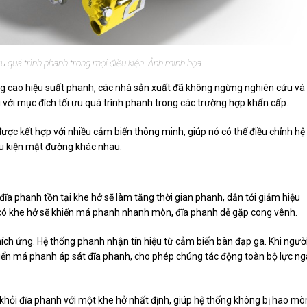
u quá trình phanh trong mọi điều kiện. Ảnh minh họa.
g cao hiệu suất phanh, các nhà sản xuất đã không ngừng nghiên cứu và
 với mục đích tối ưu quá trình phanh trong các trường hợp khẩn cấp.
ợc kết hợp với nhiều cảm biến thông minh, giúp nó có thể điều chỉnh hệ
điều kiện mặt đường khác nhau.
a phanh tồn tại khe hở sẽ làm tăng thời gian phanh, dẫn tới giảm hiệu
có khe hở sẽ khiến má phanh nhanh mòn, đĩa phanh dễ gặp cong vênh.
ch ứng. Hệ thống phanh nhận tín hiệu từ cảm biến bàn đạp ga. Khi ngườ
 khiển má phanh áp sát đĩa phanh, cho phép chúng tác động toàn bộ lực n
khỏi đĩa phanh với một khe hở nhất định, giúp hệ thống không bị hao mò