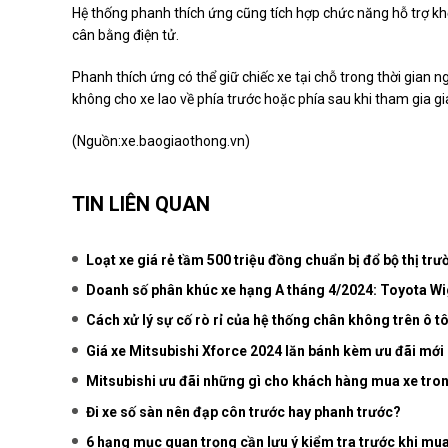
Hệ thống phanh thích ứng cũng tích hợp chức năng hỗ trợ kh
cân bằng điện tử.
Phanh thích ứng có thể giữ chiếc xe tại chỗ trong thời gian 
không cho xe lao về phía trước hoặc phía sau khi tham gia g
(Nguồn:
xe.baogiaothong.vn
)
TIN LIÊN QUAN
Loạt xe giá rẻ tầm 500 triệu đồng chuẩn bị đổ bộ thị trư
Doanh số phân khúc xe hạng A tháng 4/2024: Toyota Wig
Cách xử lý sự cố rò rỉ của hệ thống chân không trên ô t
Giá xe Mitsubishi Xforce 2024 lăn bánh kèm ưu đãi mới
Mitsubishi ưu đãi những gì cho khách hàng mua xe tro
Đi xe số sàn nên đạp côn trước hay phanh trước?
6 hạng mục quan trọng cần lưu ý kiểm tra trước khi mua