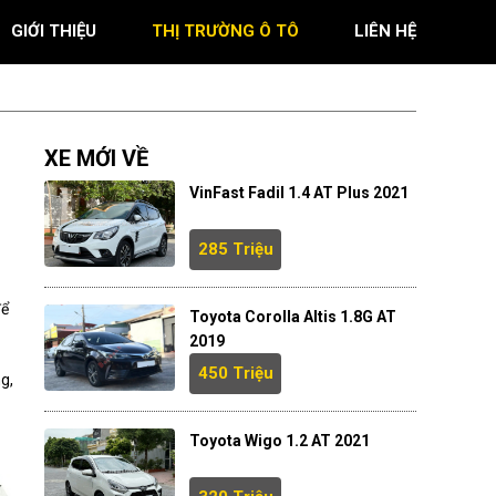
GIỚI THIỆU
THỊ TRƯỜNG Ô TÔ
LIÊN HỆ
XE MỚI VỀ
VinFast Fadil 1.4 AT Plus 2021
285 Triệu
để
Toyota Corolla Altis 1.8G AT
2019
450 Triệu
g,
Toyota Wigo 1.2 AT 2021