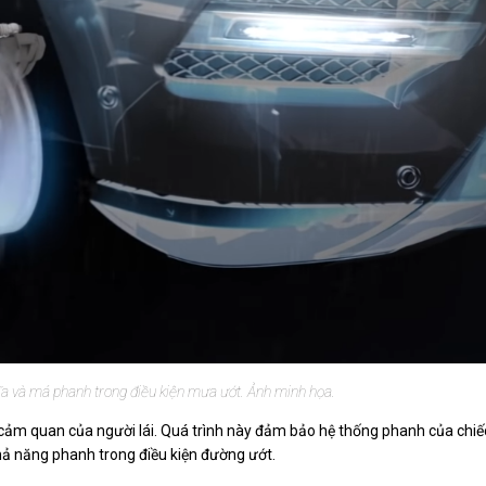
a và má phanh trong điều kiện mưa ướt. Ảnh minh họa.
cảm quan của người lái. Quá trình này đảm bảo hệ thống phanh của chiế
hả năng phanh trong điều kiện đường ướt.