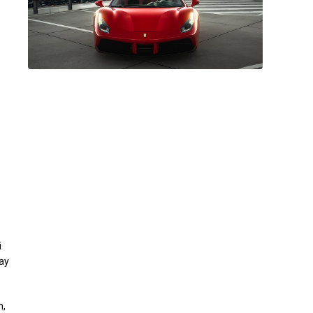
i
gay
n,