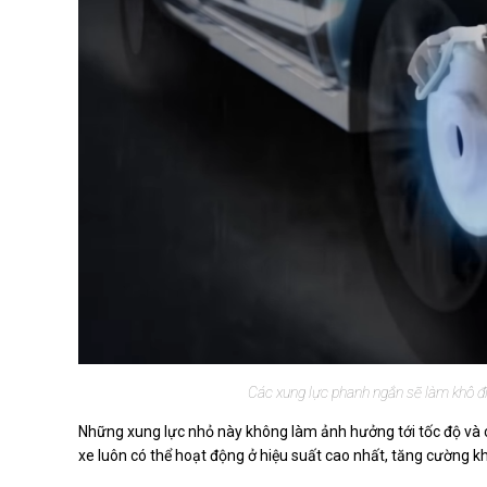
Các xung lực phanh ngắn sẽ làm khô đĩ
Những xung lực nhỏ này không làm ảnh hưởng tới tốc độ và 
xe luôn có thể hoạt động ở hiệu suất cao nhất, tăng cường k