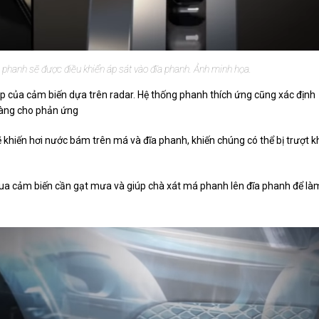
á phanh sẽ được điều khiển áp sát vào đĩa phanh. Ảnh minh họa.
iúp của cảm biến dựa trên radar. Hệ thống phanh thích ứng cũng xác định
sàng cho phản ứng
 sẽ khiến hơi nước bám trên má và đĩa phanh, khiến chúng có thể bị trượt k
qua cảm biến cần gạt mưa và giúp chà xát má phanh lên đĩa phanh để là