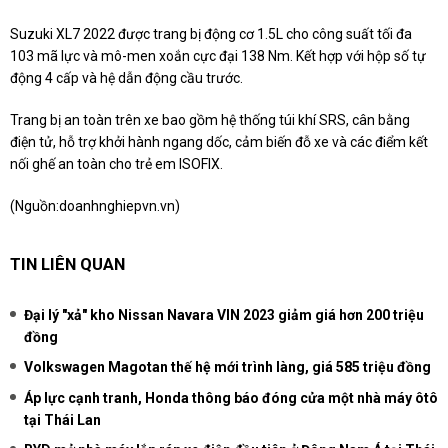
Suzuki XL7 2022 được trang bị động cơ 1.5L cho công suất tối đa
103 mã lực và mô-men xoắn cực đại 138 Nm. Kết hợp với hộp số tự
động 4 cấp và hệ dẫn động cầu trước.
Trang bị an toàn trên xe bao gồm hệ thống túi khí SRS, cân bằng
điện tử, hỗ trợ khởi hành ngang dốc, cảm biến đỗ xe và các điểm kết
nối ghế an toàn cho trẻ em ISOFIX.
(Nguồn:
doanhnghiepvn.vn
)
TIN LIÊN QUAN
Đại lý "xả" kho Nissan Navara VIN 2023 giảm giá hơn 200 triệu
đồng
Volkswagen Magotan thế hệ mới trình làng, giá 585 triệu đồng
Áp lực cạnh tranh, Honda thông báo đóng cửa một nhà máy ôtô
tại Thái Lan