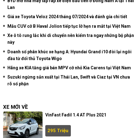
BYD mở nhà máy lắp ráp xe điện đầu tiên ở Đông Nam Á tại Thái
Lan
Giá xe Toyota Veloz 2024 tháng 07/2024 và đánh gía chi tiết
Mẫu CUV cỡ B Haval Jolion tiếp tục lỡ hẹn ra mắt tại Việt Nam
Xe ô tô rung lắc khi di chuyển nên kiểm tra ngay những bộ phận
này
Doanh số phân khúc xe hạng A: Hyundai Grand i10 đòi lại ngôi
đầu từ đối thủ Toyota Wigo
Hãng xe KIA tăng giá bán MPV cỡ nhỏ Kia Carens tại Việt Nam
Suzuki ngừng sản xuất tại Thái Lan, Swift và Ciaz tại VN chưa
rõ số phận
XE MỚI VỀ
VinFast Fadil 1.4 AT Plus 2021
295 Triệu