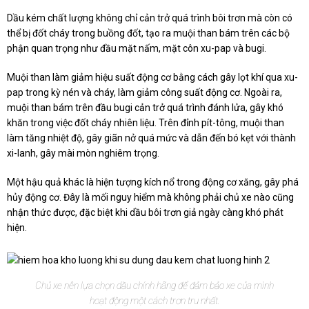
Dầu kém chất lượng không chỉ cản trở quá trình bôi trơn mà còn có
thể bị đốt cháy trong buồng đốt, tạo ra muội than bám trên các bộ
phận quan trọng như đầu mặt nấm, mặt côn xu-pap và bugi.
Muội than làm giảm hiệu suất động cơ bằng cách gây lọt khí qua xu-
pap trong kỳ nén và cháy, làm giảm công suất động cơ. Ngoài ra,
muội than bám trên đầu bugi cản trở quá trình đánh lửa, gây khó
khăn trong việc đốt cháy nhiên liệu. Trên đỉnh pít-tông, muội than
làm tăng nhiệt độ, gây giãn nở quá mức và dẫn đến bó kẹt với thành
xi-lanh, gây mài mòn nghiêm trọng.
Một hậu quả khác là hiện tượng kích nổ trong động cơ xăng, gây phá
hủy động cơ. Đây là mối nguy hiểm mà không phải chủ xe nào cũng
nhận thức được, đặc biệt khi dầu bôi trơn giả ngày càng khó phát
hiện.
Chủ xe nên lựa chọn dầu chính hãng để đảm bảo xe của mình
hoạt động một cách trơn tru nhất.