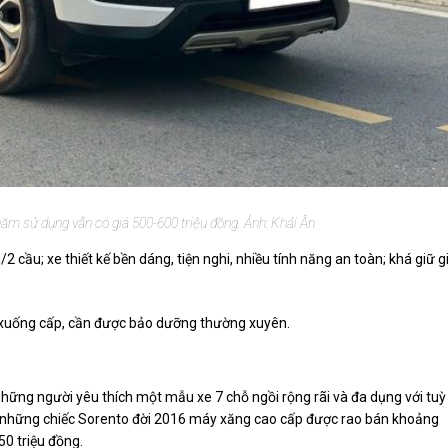
ăm sử dụng vẫn có giá 500-600 triệu đồng. Ảnh: Khải Ân
 cầu; xe thiết kế bền dáng, tiện nghi, nhiều tính năng an toàn; khá giữ g
 xuống cấp, cần được bảo dưỡng thường xuyên.
hững người yêu thích một mẫu xe 7 chỗ ngồi rộng rãi và đa dụng với tuỳ
, những chiếc Sorento đời 2016 máy xăng cao cấp được rao bán khoảng
0 triệu đồng.