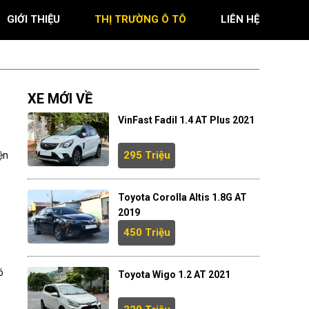
GIỚI THIỆU
THỊ TRƯỜNG Ô TÔ
LIÊN HỆ
XE MỚI VỀ
VinFast Fadil 1.4 AT Plus 2021
295 Triệu
ện
Toyota Corolla Altis 1.8G AT
2019
450 Triệu
ó
Toyota Wigo 1.2 AT 2021