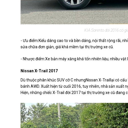
KIA Sorento đời 2016 có gi
- Ưu điểm:Kiểu dáng cao to và bền dáng, nội thất rộng rãi, nh
sửa chữa đơn giản, giá khá mềm tại thị trường xe cũ.
- Nhược điểm:Xe bản máy xăng khá tốn nhiên liệu; nhiều vật 
Nissan X-Trail 2017
Dù thuộc phân khúc SUV cỡ C nhưngNissan X-Traillại có cấu h
bánh AWD. Xuất hiện từ cuối 2016, tuy nhiên, nhà sản xuất 
Hiện, những chiếc X-Trail đời 2017 tại thị trường xe cũ đang 