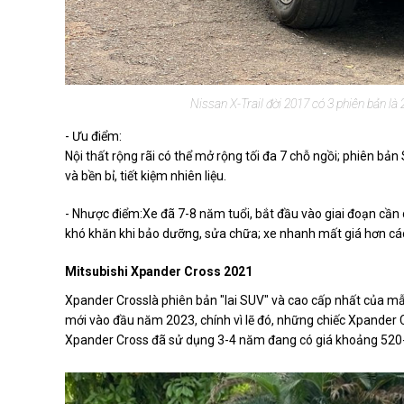
Nissan X-Trail đời 2017 có 3 phiên bản l
- Ưu điểm:
Nội thất rộng rãi có thể mở rộng tối đa 7 chỗ ngồi; phiên bả
và bền bỉ, tiết kiệm nhiên liệu.
- Nhược điểm:Xe đã 7-8 năm tuổi, bắt đầu vào giai đoạn cần 
khó khăn khi bảo dưỡng, sửa chữa; xe nhanh mất giá hơn cá
Mitsubishi Xpander Cross 2021
Xpander Crosslà phiên bản "lai SUV" và cao cấp nhất của 
mới vào đầu năm 2023, chính vì lẽ đó, những chiếc Xpander C
Xpander Cross đã sử dụng 3-4 năm đang có giá khoảng 520-5