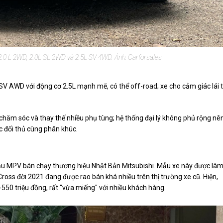
à 2.0 L 2WD, 2.0L SL 2WD và 2.5L SV 4WD. Ảnh: Carforsales
n SV AWD với động cơ 2.5L mạnh mẽ, có thể off-road; xe cho cảm giác lái 
chăm sóc và thay thế nhiều phụ tùng; hệ thống đại lý không phủ rộng nê
c đối thủ cùng phân khúc.
mẫu MPV bán chạy thương hiệu Nhật Bản Mitsubishi. Mẫu xe này được là
ross đời 2021 đang được rao bán khá nhiều trên thị trường xe cũ. Hiện,
50 triệu đồng, rất "vừa miếng" với nhiều khách hàng.