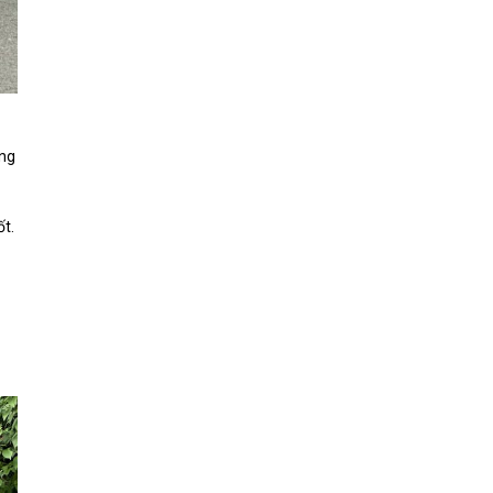
ỡng
ốt.