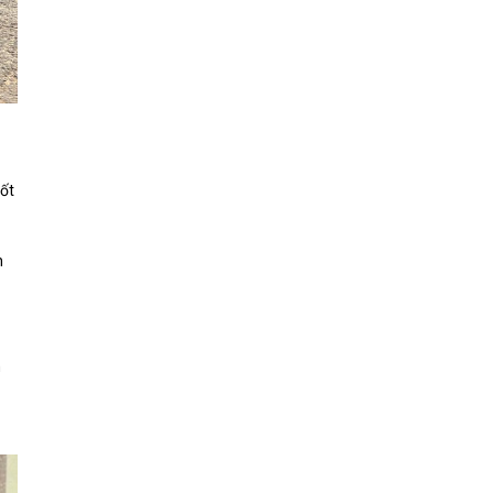
tốt
n
m