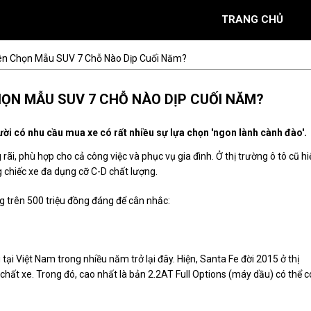
TRANG CHỦ
Nên Chọn Mẫu SUV 7 Chỗ Nào Dịp Cuối Năm?
HỌN MẪU SUV 7 CHỖ NÀO DỊP CUỐI NĂM?
gười có nhu cầu mua xe có rất nhiều sự lựa chọn 'ngon lành cành đào'.
rãi, phù hợp cho cả công việc và phục vụ gia đình. Ở thị trường ô tô cũ hi
g chiếc xe đa dụng cỡ C-D chất lượng.
ng trên 500 triệu đồng đáng để cân nhắc:
i Việt Nam trong nhiều năm trở lại đây. Hiện, Santa Fe đời 2015 ở thị
 chất xe. Trong đó, cao nhất là bản 2.2AT Full Options (máy dầu) có thể c