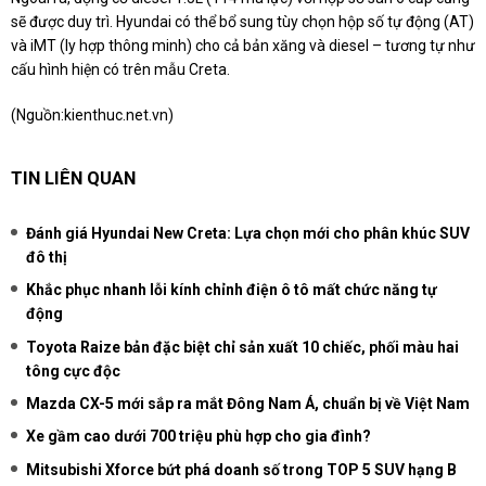
sẽ được duy trì. Hyundai có thể bổ sung tùy chọn hộp số tự động (AT)
và iMT (ly hợp thông minh) cho cả bản xăng và diesel – tương tự như
cấu hình hiện có trên mẫu Creta.
(Nguồn:
kienthuc.net.vn
)
TIN LIÊN QUAN
Đánh giá Hyundai New Creta: Lựa chọn mới cho phân khúc SUV
đô thị
Khắc phục nhanh lỗi kính chỉnh điện ô tô mất chức năng tự
động
Toyota Raize bản đặc biệt chỉ sản xuất 10 chiếc, phối màu hai
tông cực độc
Mazda CX-5 mới sắp ra mắt Đông Nam Á, chuẩn bị về Việt Nam
Xe gầm cao dưới 700 triệu phù hợp cho gia đình?
Mitsubishi Xforce bứt phá doanh số trong TOP 5 SUV hạng B