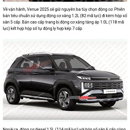
Về vận hành, Venue 2025 sẽ giữ nguyên ba tùy chọn động cơ. Phiên
bản tiêu chuẩn sử dụng động cơ xăng 1.2L (82 mã lực) đi kèm hộp số
sàn 5 cấp. Bản cao cấp trang bị động cơ xăng tăng áp 1.0L (118 mã
lực) kết hợp hộp số tự động ly hợp kép 7 cấp.
Ngoài ra, động cơ diesel 1.5L (114 mã lực) với hộp số sàn 6 cấp cũng