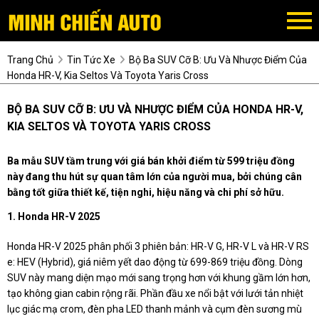
Trang Chủ
Tin Tức Xe
Bộ Ba SUV Cỡ B: Ưu Và Nhược Điểm Của
Honda HR-V, Kia Seltos Và Toyota Yaris Cross
BỘ BA SUV CỠ B: ƯU VÀ NHƯỢC ĐIỂM CỦA HONDA HR-V,
KIA SELTOS VÀ TOYOTA YARIS CROSS
Ba mẫu SUV tầm trung với giá bán khởi điểm từ 599 triệu đồng
này đang thu hút sự quan tâm lớn của người mua, bởi chúng cân
bằng tốt giữa thiết kế, tiện nghi, hiệu năng và chi phí sở hữu.
1. Honda HR-V 2025
Honda HR-V 2025 phân phối 3 phiên bản: HR-V G, HR-V L và HR-V RS
e: HEV (Hybrid), giá niêm yết dao động từ 699-869 triệu đồng. Dòng
SUV này mang diện mạo mới sang trọng hơn với khung gầm lớn hơn,
tạo không gian cabin rộng rãi. Phần đầu xe nổi bật với lưới tản nhiệt
lục giác mạ crom, đèn pha LED thanh mảnh và cụm đèn sương mù