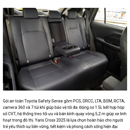
Gói an toàn Toyota Safety Sense gồm PCS, DRCC, LTA, BSM, RCTA,
camera 360 và 7 túi khí giúp bảo vệ tối đa. Động cơ 1.5L kết hợp hộp
số CVT, hệ thống treo tối ưu và bán kính quay vòng 5,2 m giúp xe linh
hoạt trong đô thị. Yaris Cross 2025 là lựa chọn hoàn hảo cho người
trẻ yêu thích sự bền vững, tiết kiệm và phong cách sống hiện đại.