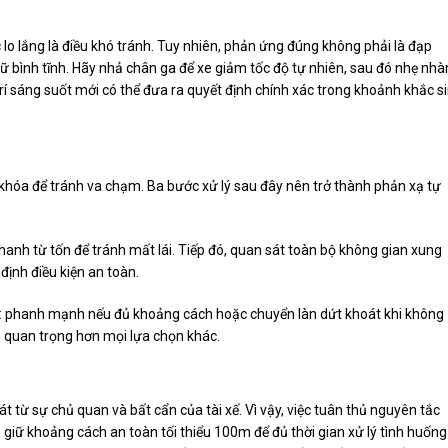
lo lắng là điều khó tránh. Tuy nhiên, phản ứng đúng không phải là đạp
iữ bình tĩnh. Hãy nhả chân ga để xe giảm tốc độ tự nhiên, sau đó nhẹ nh
í sáng suốt mới có thể đưa ra quyết định chính xác trong khoảnh khắc s
 khóa để tránh va chạm. Ba bước xử lý sau đây nên trở thành phản xạ tự
anh từ tốn để tránh mất lái. Tiếp đó, quan sát toàn bộ không gian xung
ịnh điều kiện an toàn.
ợp: phanh mạnh nếu đủ khoảng cách hoặc chuyển làn dứt khoát khi không
ôn quan trọng hơn mọi lựa chọn khác.
 từ sự chủ quan và bất cẩn của tài xế. Vì vậy, việc tuân thủ nguyên tắc
giữ khoảng cách an toàn tối thiểu 100m để đủ thời gian xử lý tình huống