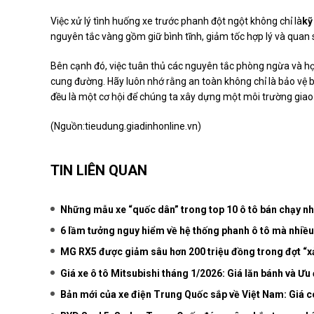
Việc xử lý tình huống xe trước phanh đột ngột không chỉ là
kỹ
nguyên tắc vàng gồm giữ bình tĩnh, giảm tốc hợp lý và quan 
Bên cạnh đó, việc tuân thủ các nguyên tắc phòng ngừa và họ
cung đường. Hãy luôn nhớ rằng an toàn không chỉ là bảo vệ b
đều là một cơ hội để chúng ta xây dựng một môi trường giao 
(Nguồn:
tieudung.giadinhonline.vn
)
TIN LIÊN QUAN
Những mẫu xe “quốc dân” trong top 10 ô tô bán chạy n
6 lầm tưởng nguy hiểm về hệ thống phanh ô tô mà nhiều t
MG RX5 được giảm sâu hơn 200 triệu đồng trong đợt “x
Giá xe ô tô Mitsubishi tháng 1/2026: Giá lăn bánh và Ưu
Bản mới của xe điện Trung Quốc sắp về Việt Nam: Giá c