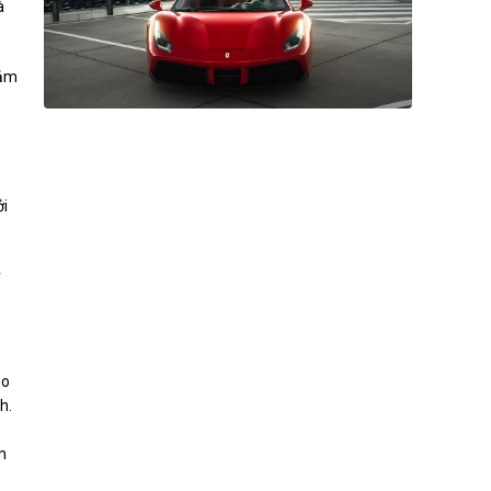
à
đảm
ởi
y
ho
h.
m