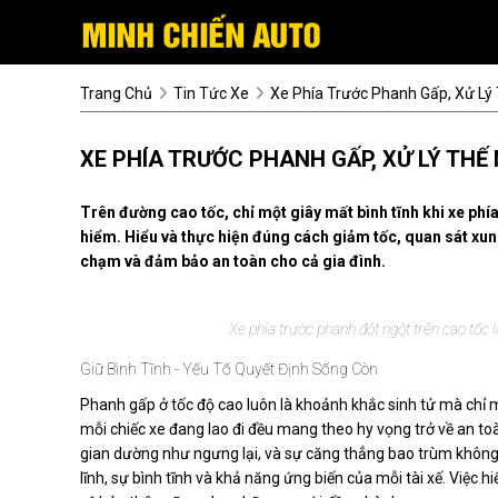
Trang Chủ
Tin Tức Xe
Xe Phía Trước Phanh Gấp, Xử L
XE PHÍA TRƯỚC PHANH GẤP, XỬ LÝ TH
Trên đường cao tốc, chỉ một giây mất bình tĩnh khi xe phí
hiểm. Hiểu và thực hiện đúng cách giảm tốc, quan sát xung
chạm và đảm bảo an toàn cho cả gia đình.
Xe phía trước phanh đột ngột trên cao tốc 
Giữ Bình Tĩnh - Yếu Tố Quyết Định Sống Còn
Phanh gấp ở tốc độ cao luôn là khoảnh khắc sinh tử mà chỉ 
mỗi chiếc xe đang lao đi đều mang theo hy vọng trở về an toà
gian dường như ngưng lại, và sự căng thẳng bao trùm không k
lĩnh, sự bình tĩnh và khả năng ứng biến của mỗi tài xế. Việc