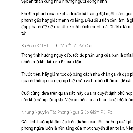
vệ bản thân cũng như những người đồng hành.
Khi đèn phanh của xe phía trước bật sáng đột ngột, cảm giác 
phanh gấp hay giật mạnh vô lăng. Điều đầu tiên cần làm là g
đạp phanh để kiểm soát xe một cách mượt mà. Chỉ khi tâm tr
tử.
Ba Bước Xử Lý Phanh Gấp Ở Tốc Độ Cao
Trong tình huống nguy cấp, tốc độ phản ứng của bạn là chìa
nhiên mỗi
khi lái xe trên cao tốc
.
Trước tiên, hãy giảm tốc độ bằng cách nhả chân ga và đạp ph
quanh thông qua gương chiếu hậu và hai bên thân xe để xác đ
Cuối cùng, dựa trên quan sát, hãy đưa ra quyết định phù h
còn khả năng dừng kịp. Việc ưu tiên sự an toàn tuyệt đối lu
Những Nguyên Tắc Phòng Ngừa Giúp Giảm Rủi Ro
Các tình huống khẩn cấp trên đường cao tốc thường xuất phát
phòng ngừa luôn là nền tảng của một chuyến đi an toàn. Nên 