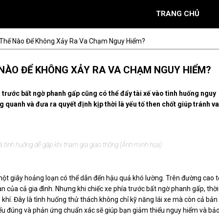
TRANG CHỦ
ý Thế Nào Để Không Xảy Ra Va Chạm Nguy Hiểm?
Ế NÀO ĐỂ KHÔNG XẢY RA VA CHẠM NGUY HIỂM?
a trước bất ngờ phanh gấp cũng có thể đẩy tài xế vào tình huống nguy
 quanh và đưa ra quyết định kịp thời là yếu tố then chốt giúp tránh va
là tình huống dễ gặp khi tham gia giao thông (Ảnh minh họa)
một giây hoảng loạn có thể dẫn đến hậu quả khó lường. Trên đường cao t
n của cả gia đình. Nhưng khi chiếc xe phía trước bất ngờ phanh gấp, thời
hí. Đây là tình huống thử thách không chỉ kỹ năng lái xe mà còn cả bản
 hiểu đúng và phản ứng chuẩn xác sẽ giúp bạn giảm thiểu nguy hiểm và bả