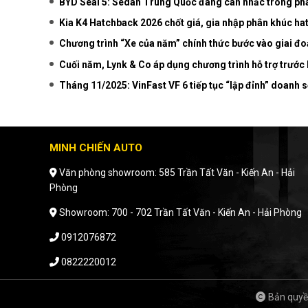
BYD Seal 5: Sedan Trung Quốc đáng cân nhắc trong ph
Kia K4 Hatchback 2026 chốt giá, gia nhập phân khúc h
Chương trình “Xe của năm” chính thức bước vào giai đo
Cuối năm, Lynk & Co áp dụng chương trình hỗ trợ trước 
Tháng 11/2025: VinFast VF 6 tiếp tục “lập đỉnh” doanh
MINH CHIẾN AUTO
Văn phòng showroom: 585 Trần Tất Văn - Kiến An - Hải
Phòng
Showroom: 700 - 702 Trần Tất Văn - Kiến An - Hải Phòng
0912076872
0822220012
Bản quyề