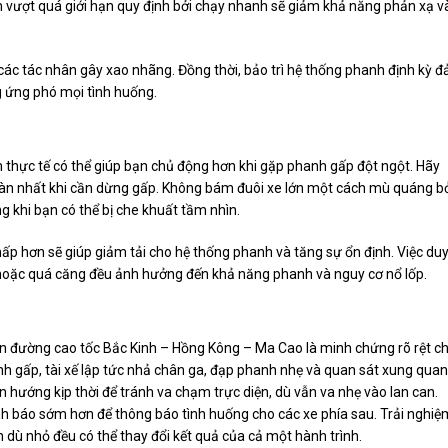
 vượt quá giới hạn quy định bởi chạy nhanh sẽ giảm khả năng phản xạ v
y các tác nhân gây xao nhãng. Đồng thời, bảo trì hệ thống phanh định kỳ 
g ứng phó mọi tình huống.
thực tế có thể giúp bạn chủ động hơn khi gặp phanh gấp đột ngột. Hãy
oàn nhất khi cần dừng gấp. Không bám đuôi xe lớn một cách mù quáng b
 khi bạn có thể bị che khuất tầm nhìn.
p hơn sẽ giúp giảm tải cho hệ thống phanh và tăng sự ổn định. Việc du
on hoặc quá căng đều ảnh hưởng đến khả năng phanh và nguy cơ nổ lốp.
n đường cao tốc Bắc Kinh – Hồng Kông – Ma Cao là minh chứng rõ rệt c
anh gấp, tài xế lập tức nhả chân ga, đạp phanh nhẹ và quan sát xung quan
 hướng kịp thời để tránh va chạm trực diện, dù vẫn va nhẹ vào lan can.
ảnh báo sớm hơn để thông báo tình huống cho các xe phía sau. Trải nghiệ
h dù nhỏ đều có thể thay đổi kết quả của cả một hành trình.