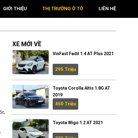
GIỚI THIỆU
THỊ TRƯỜNG Ô TÔ
LIÊN HỆ
XE MỚI VỀ
VinFast Fadil 1.4 AT Plus 2021
295 Triệu
Toyota Corolla Altis 1.8G AT
2019
450 Triệu
ốc,
Toyota Wigo 1.2 AT 2021
o