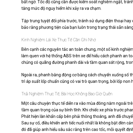
bất ngờ. Tốc độ cũng cần được kiểm soát nghiêm ngặt, tránh
tăng mức độ nguy hiểm khi xảy ra va chạm.
Tập trung tuyệt đối phía trước, tránh sử dụng điện thoại ha
bảo rằng phương tiện của bạn luôn trong trạng thái sẵn sàn
Kinh Nghiệm Lái Xe Thực Tế Cần Ghi Nhớ
Bên cạnh các nguyên tắc an toàn chung, một số kinh nghiệm 
làm quen với hệ thống ABS trên xe để hiểu cách phanh an t
chúng có quãng đường phanh dài và tầm quan sát rộng, trong
Ngoài ra, phanh bằng động cơ bằng cách chuyển xuống số thấ
trì áp suất lốp chuẩn cũng có vai trò quan trọng, bởi lốp n
Trải Nghiệm Thực Tế, Bài Học Không Bao Giờ Quên
Một câu chuyện thực tế diễn ra vào mùa đông năm ngoái trê
tầm quan trọng của sự bình tĩnh. Khi chiếc xe phía trước ph
Phát hiện làn khẩn cấp bên phải thông thoáng, anh đã chuyển
Sau sự cố, điều khiến anh tiếc nuối nhất là không bật đèn c
đó đã giúp anh hiểu sâu sắc rằng trên cao tốc, mỗi quyết địn